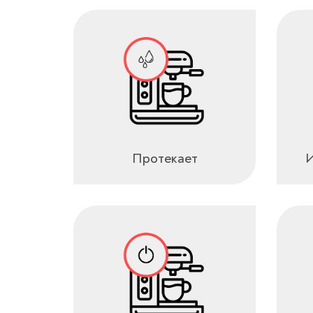
Протекает
И