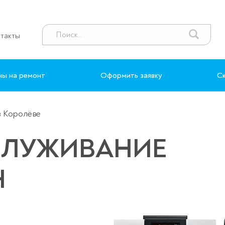
такты
ны на ремонт
Оформить заявку
Ск
в Королёве
СЛУЖИВАНИЕ
Н