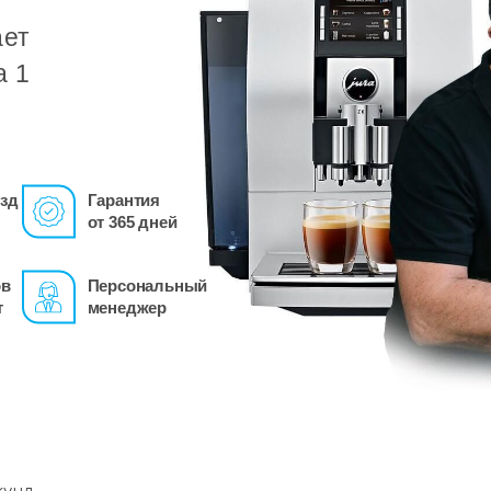
ает
а 1
зд
Гарантия
от 365 дней
ов
Персональный
т
менеджер
кунд