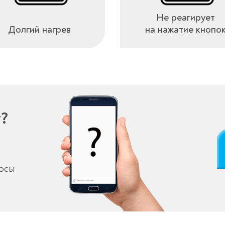
Не реагирует
Долгий нагрев
на нажатие кнопо
у?
росы