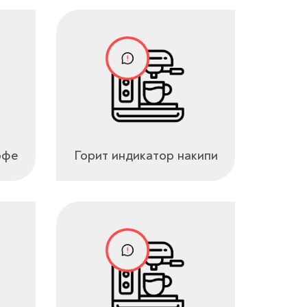
офе
Горит индикатор накипи